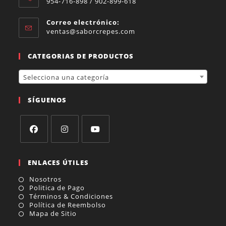
954-716-898 / 902-899-618
Se
abre
en
Correo electrónico:
tu
Se
ventas@saborcrepes.com
aplicación
abre
en
CATEGORIAS DE PRODUCTOS
tu
aplicación
Selecciona una categoría
SÍGUENOS
Se
Se
Se
abre
abre
abre
en
en
en
ENLACES ÚTILES
una
una
una
nueva
nueva
nueva
Nosotros
pestaña
pestaña
pestaña
Politica de Pago
Términos & Condiciones
Política de Reembolso
Mapa de Sitio