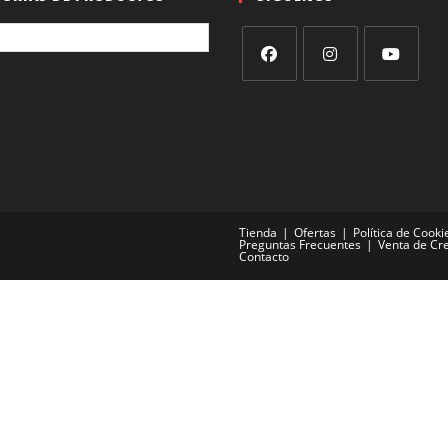
Se
Se
Se
abre
abre
abre
en
en
en
una
una
una
nueva
nueva
nueva
pestaña
pestaña
pestaña
Tienda
Ofertas
Política de Cooki
Preguntas Frecuentes
Venta de Cr
Contacto