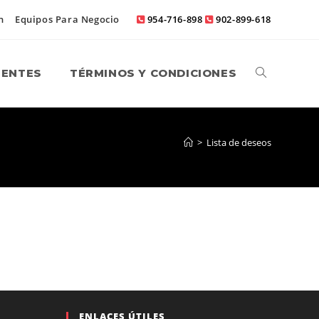
n
Equipos Para Negocio
954-716-898
902-899-618
UENTES
TÉRMINOS Y CONDICIONES
ALTERNAR
BÚSQUEDA
>
Lista de deseos
DE
LA
ENLACES ÚTILES