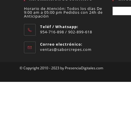
Horario de Atención: Todos los días De
9:00 am a 05:00 pm Pedidos con 24h de
Anticipación
Teléf / Whatsapp:
954-716-898 / 902-899-618
Se
abre
en
Correo electrónico:
tu
Se
ventas@saborcrepes.com
aplicación
abre
en
tu
© Copyright 2010 - 2023 by PresenciaDigitales.com
aplicación