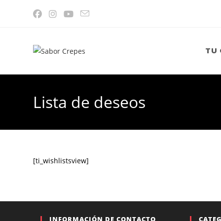
Ir
al
contenido
TU
Lista de deseos
[ti_wishlistsview]
INFORMACIÓN DE CONTACTO
CATE